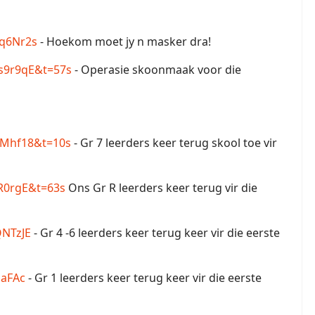
q6Nr2s
- Hoekom moet jy n masker dra!
s9r9qE&t=57s
- Operasie skoonmaak voor die
CMhf18&t=10s
- Gr 7 leerders keer terug skool toe vir
R0rgE&t=63s
Ons Gr R leerders keer terug vir die
QNTzJE
- Gr 4 -6 leerders keer terug keer vir die eerste
1aFAc
- Gr 1 leerders keer terug keer vir die eerste