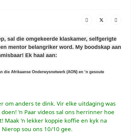
ep, sal die omgekeerde klaskamer, selfgerigte
er en mentor belangriker word. My boodskap aan
nmisbaar! Ek haal aan:
an die Afrikaanse Onderwysnetwerk (AON) en ‘n gesoute
r om anders te dink. Vir elke uitdaging was
doen! 'n Paar videos sal ons herrinner hoe
! Maak 'n lekker koppie koffie en kyk na
van Nierop sou ons 10/10 gee.