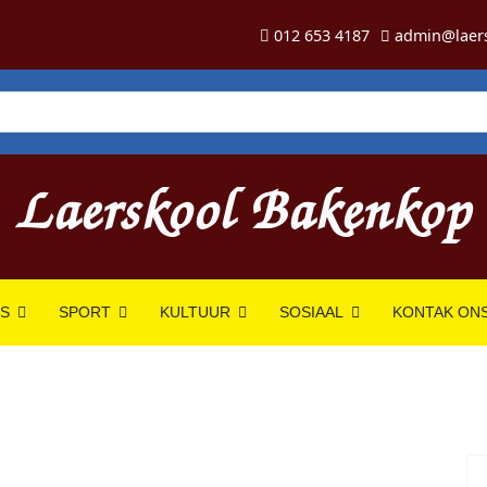
012 653 4187
admin@laer
ES
SPORT
KULTUUR
SOSIAAL
KONTAK ON