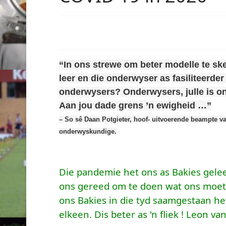
“In ons strewe om beter modelle te sk
leer en die onderwyser as fasiliteerd
onderwysers? Onderwysers, julle is o
Aan jou dade grens ’n ewigheid …
”
– So sê Daan Potgieter, hoof- uitvoerende beampte v
onderwyskundige.
Die pandemie het ons as Bakies gelee
ons gereed om te doen wat ons moet 
ons Bakies in die tyd saamgestaan het
elkeen. Dis beter as 'n fliek ! Leon 