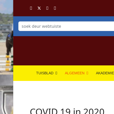
Soektog...
TUISBLAD
ALGEMEEN
AKADEMI
COVID 19 in 2020